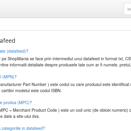
tafeed
date (datafeed)?
r pe ShopMania se face prin intermediul unui datafeed in format txt, 
ntine informatii detaliate despre produsele tale cum ar fi numele, pretul,
ul (MPN)?
nufacturer Part Number ) este codul cu care produsul este identificat
l cartilor modelul este codul ISBN.
 de produs (MPC)?
MPC = Merchant Product Code ) este un cod unic (de obicei numeric) c
de date a site-ului dvs.
categoriile in datafeed?