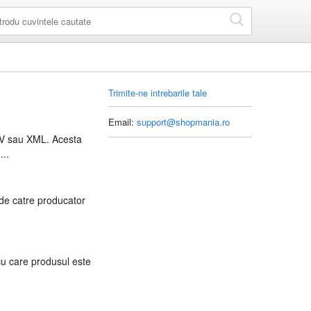
Trimite-ne intrebarile tale
Email:
support@shopmania.ro
CSV sau XML. Acesta
...
 de catre producator
u care produsul este