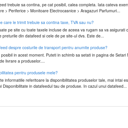
feed trebuie sa contina, pe cat posibil, calea completa. Iata cateva exe
re > Periferice > Monitoare Electrocasnice > Aragazuri Parfumuri...
pe care le trimit trebuie sa contina taxe, TVA sau nu?
isate pe site cu toate taxele incluse de aceea va rugam sa va asigurati c
 preturile din datafeed si cele de pe site-ul dvs. Este de...
 feed despre costurile de transport pentru anumite produse?
 posibil in acest moment. Puteti in schimb sa setati in pagina de Setari
 de livrare a produselor....
bilitatea pentru produsele mele?
te informatiile referitoare la disponibilitatea produselor tale, mai intai 
 Disponibilitate in datafeedul tau de produse. In cazul unui datafeed...