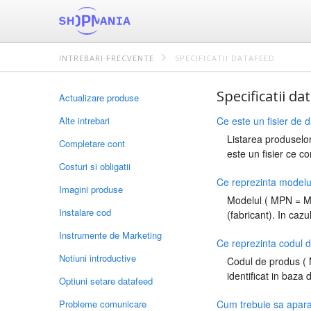
INTREBARI FRECVENTE
SPECIFICATII DATAFEED
Specificatii da
Actualizare produse
Alte intrebari
Ce este un fisier de 
Listarea produselo
Completare cont
este un fisier ce co
Costuri si obligatii
Ce reprezinta model
Imagini produse
Modelul ( MPN = Ma
Instalare cod
(fabricant). In cazu
Instrumente de Marketing
Ce reprezinta codul
Notiuni introductive
Codul de produs ( 
identificat in baza 
Optiuni setare datafeed
Probleme comunicare
Cum trebuie sa apara 