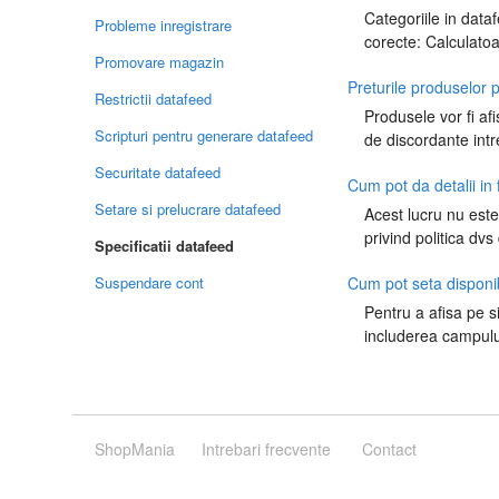
Categoriile in data
Probleme inregistrare
corecte: Calculatoa
Promovare magazin
Preturile produselor 
Restrictii datafeed
Produsele vor fi af
Scripturi pentru generare datafeed
de discordante intre
Securitate datafeed
Cum pot da detalii in
Setare si prelucrare datafeed
Acest lucru nu este
privind politica dvs
Specificatii datafeed
Suspendare cont
Cum pot seta disponi
Pentru a afisa pe si
includerea campului
ShopMania
Intrebari frecvente
Contact