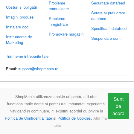
Probleme
Securitate datafeed
Costuri si obligatii
comunicare
Setare si prelucrare
Imagini produse
Probleme
datafeed
inregistrare
Instalare cod
Specificatii datafeed
Promovare magazin
Instrumente de
Suspendare cont
Marketing
Trimite-ne intrebarile tale
Email:
support@shopmania.ro
ShopMania
Intrebari frecvente
Contact
ShopMania utilizeaza cookie-uri pentru a-ti oferi
Sunt
functionalitatile dorite si pentru a-ti imbunatati experienta.
de
Navigand in continuare, iti exprimi acordul cu privire la
acord
Politica de Confidentialitate
si
Politica de Cookies
.
Afla mai
multe