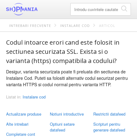
INTREBARI FRECVENTE
INSTALARE COD
ARTICOL
Codul intoarce erori cand este folosit in
sectiunea securizata SSL. Exista si o
varianta (https) compatibila a codului?
Desigur, varianta securizata poate fi preluata din sectiunea de
Instalare Cod. Puteti sa folositi alternativ codul securizat pentru
varianta HTTPS si codul normal pentru varianta HTTP.
Listat in:
Instalare cod
Actualizare produse
Notiuni introductive
Restrictii datafeed
Alte intrebari
Optiuni setare
Scripturi pentru
datafeed
generare datafeed
Completare cont