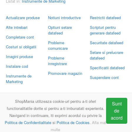
Listat in:
Instrumente de Marketing
Actualizare produse
Notiuni introductive
Restrictii datafeed
Alte intrebari
Optiuni setare
Scripturi pentru
datafeed
generare datafeed
Completare cont
Probleme
Securitate datafeed
Costuri si obligatii
comunicare
Setare si prelucrare
Imagini produse
Probleme
datafeed
inregistrare
Instalare cod
Specificatii datafeed
Promovare magazin
Instrumente de
Suspendare cont
Marketing
Trimite-ne intrebarile tale
ShopMania utilizeaza cookie-uri pentru a-ti oferi
Sunt
Email:
support@shopmania.ro
functionalitatile dorite si pentru a-ti imbunatati experienta.
de
Navigand in continuare, iti exprimi acordul cu privire la
acord
Politica de Confidentialitate
si
Politica de Cookies
.
Afla mai
ShopMania
Intrebari frecvente
Contact
multe