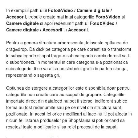
In exemplul path-ului
Foto&Video / Camere digitale /
Accesorii
, trebuie create mai intai categoriile
Foto&Video
si
Camere digitale
si apoi redenumit path-ul
Foto&Video /
Camere digitale / Accesorii
in
Accesorii
.
Pentru a genera structura arborescenta, foloseste optiunea de
drag&drop. Da click pe categoria pe care doresti sa o transformi
in subcategorie si apoi trage-o sub categoria careia doresti sa i-
o subordonezi. In momentul in care categoria s-a pozitionat ca
subcategorie, ti se va afisa un simbolul grafic in partea stanga,
reprezentand o sageata gri.
Optiunea de stergere a categoriilor este disponibila doar pentru
categoriile nou create care au scopul de grupare. Categoriile
importate direct din datafeed nu pot fi sterse, indiferent sub ce
forma au fost redenumite sau pe ce nivel din structura sunt
pozitionate. In acest fel orice modificari ai face nu iti pot afecta in
niciun fel listarea produselor pe ShopMania si poti oricand sa
resetezi toate modificarile si sa reiei procesul de la capat.