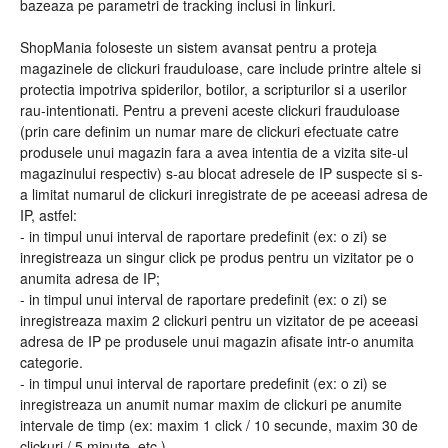
bazeaza pe parametri de tracking inclusi in linkuri.
ShopMania foloseste un sistem avansat pentru a proteja
magazinele de clickuri frauduloase, care include printre altele si
protectia impotriva spiderilor, botilor, a scripturilor si a userilor
rau-intentionati. Pentru a preveni aceste clickuri frauduloase
(prin care definim un numar mare de clickuri efectuate catre
produsele unui magazin fara a avea intentia de a vizita site-ul
magazinului respectiv) s-au blocat adresele de IP suspecte si s-
a limitat numarul de clickuri inregistrate de pe aceeasi adresa de
IP, astfel:
- in timpul unui interval de raportare predefinit (ex: o zi) se
inregistreaza un singur click pe produs pentru un vizitator pe o
anumita adresa de IP;
- in timpul unui interval de raportare predefinit (ex: o zi) se
inregistreaza maxim 2 clickuri pentru un vizitator de pe aceeasi
adresa de IP pe produsele unui magazin afisate intr-o anumita
categorie.
- in timpul unui interval de raportare predefinit (ex: o zi) se
inregistreaza un anumit numar maxim de clickuri pe anumite
intervale de timp (ex: maxim 1 click / 10 secunde, maxim 30 de
clickuri / 5 minute, etc.)