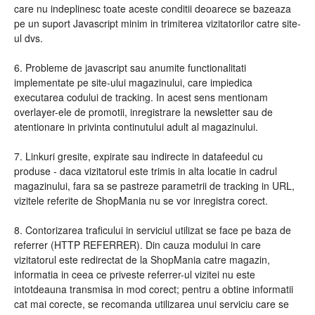
care nu indeplinesc toate aceste conditii deoarece se bazeaza
pe un suport Javascript minim in trimiterea vizitatorilor catre site-
ul dvs.
6. Probleme de javascript sau anumite functionalitati
implementate pe site-ului magazinului, care impiedica
executarea codului de tracking. In acest sens mentionam
overlayer-ele de promotii, inregistrare la newsletter sau de
atentionare in privinta continutului adult al magazinului.
7. Linkuri gresite, expirate sau indirecte in datafeedul cu
produse - daca vizitatorul este trimis in alta locatie in cadrul
magazinului, fara sa se pastreze parametrii de tracking in URL,
vizitele referite de ShopMania nu se vor inregistra corect.
8. Contorizarea traficului in serviciul utilizat se face pe baza de
referrer (HTTP REFERRER). Din cauza modului in care
vizitatorul este redirectat de la ShopMania catre magazin,
informatia in ceea ce priveste referrer-ul vizitei nu este
intotdeauna transmisa in mod corect; pentru a obtine informatii
cat mai corecte, se recomanda utilizarea unui serviciu care se