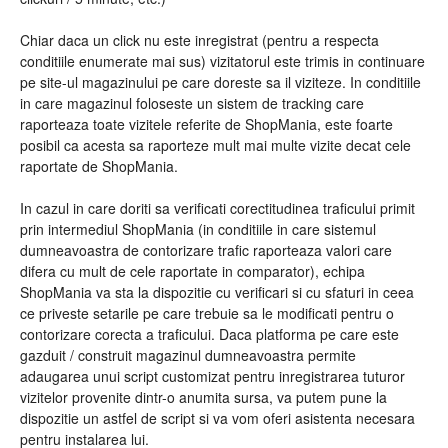
Chiar daca un click nu este inregistrat (pentru a respecta
conditiile enumerate mai sus) vizitatorul este trimis in continuare
pe site-ul magazinului pe care doreste sa il viziteze. In conditiile
in care magazinul foloseste un sistem de tracking care
raporteaza toate vizitele referite de ShopMania, este foarte
posibil ca acesta sa raporteze mult mai multe vizite decat cele
raportate de ShopMania.
In cazul in care doriti sa verificati corectitudinea traficului primit
prin intermediul ShopMania (in conditiile in care sistemul
dumneavoastra de contorizare trafic raporteaza valori care
difera cu mult de cele raportate in comparator), echipa
ShopMania va sta la dispozitie cu verificari si cu sfaturi in ceea
ce priveste setarile pe care trebuie sa le modificati pentru o
contorizare corecta a traficului. Daca platforma pe care este
gazduit / construit magazinul dumneavoastra permite
adaugarea unui script customizat pentru inregistrarea tuturor
vizitelor provenite dintr-o anumita sursa, va putem pune la
dispozitie un astfel de script si va vom oferi asistenta necesara
pentru instalarea lui.