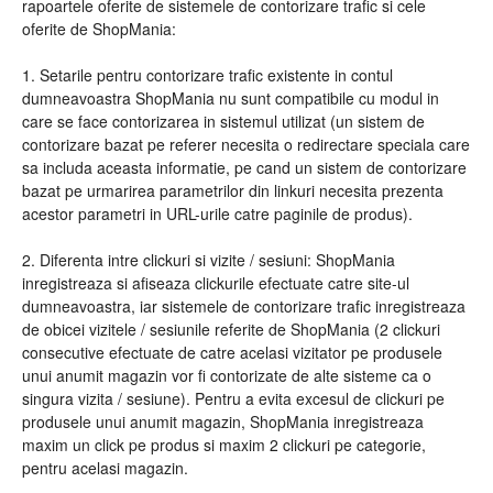
rapoartele oferite de sistemele de contorizare trafic si cele
oferite de ShopMania:
1. Setarile pentru contorizare trafic existente in contul
dumneavoastra ShopMania nu sunt compatibile cu modul in
care se face contorizarea in sistemul utilizat (un sistem de
contorizare bazat pe referer necesita o redirectare speciala care
sa includa aceasta informatie, pe cand un sistem de contorizare
bazat pe urmarirea parametrilor din linkuri necesita prezenta
acestor parametri in URL-urile catre paginile de produs).
2. Diferenta intre clickuri si vizite / sesiuni: ShopMania
inregistreaza si afiseaza clickurile efectuate catre site-ul
dumneavoastra, iar sistemele de contorizare trafic inregistreaza
de obicei vizitele / sesiunile referite de ShopMania (2 clickuri
consecutive efectuate de catre acelasi vizitator pe produsele
unui anumit magazin vor fi contorizate de alte sisteme ca o
singura vizita / sesiune). Pentru a evita excesul de clickuri pe
produsele unui anumit magazin, ShopMania inregistreaza
maxim un click pe produs si maxim 2 clickuri pe categorie,
pentru acelasi magazin.