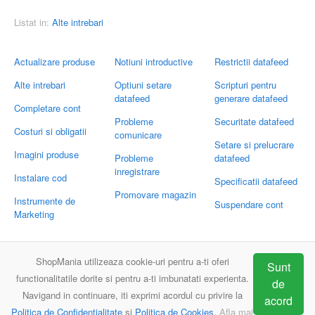
Listat in:
Alte intrebari
Actualizare produse
Notiuni introductive
Restrictii datafeed
Alte intrebari
Optiuni setare
Scripturi pentru
datafeed
generare datafeed
Completare cont
Probleme
Securitate datafeed
Costuri si obligatii
comunicare
Setare si prelucrare
Imagini produse
Probleme
datafeed
inregistrare
Instalare cod
Specificatii datafeed
Promovare magazin
Instrumente de
Suspendare cont
Marketing
Trimite-ne intrebarile tale
ShopMania utilizeaza cookie-uri pentru a-ti oferi
Sunt
Email:
support@shopmania.ro
functionalitatile dorite si pentru a-ti imbunatati experienta.
de
Navigand in continuare, iti exprimi acordul cu privire la
acord
Politica de Confidentialitate
si
Politica de Cookies
.
Afla mai