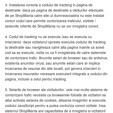
3. Instalarea corecta a codului de tracking in pagina de
destinatie: daca pe pagina de destinatie a clickurilor efectuate
de pe ShopMania catre site-ul dumneavoastra nu este instalat
corect codul care permite contorizarea traficului, vizitele /
sesiunile referite de ShopMania nu se vor inregistra corect.
4. Codul de tracking nu se executa (sau se executa cu
intarziere): daca vizitatorul opreste executia codului de tracking
la destinatie sau navigheaza catre alta pagina inainte ca acest
cod sa se execute, vizita nu va fi inregistrata de catre sistemele
de contorizare trafic. Anumite setari de browser sau de antivirus,
existenta anumitor virusi, sau anumite setari care ar implica
incarcarea de resurse din alte locatii, pot genera intarzieri in
incarcarea resurselor necesare executarii integrale a codului din
pagina, inclusiv a celui pentru tracking.
5. Setarile de browser ale vizitatorilor: cele mai multe sisteme de
contorizare trafic necesita ca browserele folosite de vizitatori sa
aiba activate setarea de cookies, afisarea imaginilor si executia
codului JavaScript pentru a putea contoriza corect vizitele. Insa
sistemul ShopMania are capacitatea de a inregistra si vizitatorii