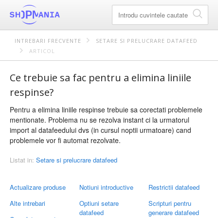
INTREBARI FRECVENTE
SETARE SI PRELUCRARE DATAFEED
ARTICOL
Ce trebuie sa fac pentru a elimina liniile
respinse?
Pentru a elimina liniile respinse trebuie sa corectati problemele
mentionate. Problema nu se rezolva instant ci la urmatorul
import al datafeedului dvs (in cursul noptii urmatoare) cand
problemele vor fi automat rezolvate.
Listat in:
Setare si prelucrare datafeed
Actualizare produse
Notiuni introductive
Restrictii datafeed
Alte intrebari
Optiuni setare
Scripturi pentru
datafeed
generare datafeed