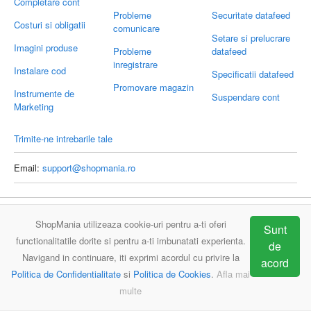
Completare cont
Probleme
Securitate datafeed
Costuri si obligatii
comunicare
Setare si prelucrare
Imagini produse
Probleme
datafeed
inregistrare
Instalare cod
Specificatii datafeed
Promovare magazin
Instrumente de
Suspendare cont
Marketing
Trimite-ne intrebarile tale
Email:
support@shopmania.ro
ShopMania
Intrebari frecvente
Contact
ShopMania utilizeaza cookie-uri pentru a-ti oferi
Sunt
functionalitatile dorite si pentru a-ti imbunatati experienta.
de
Navigand in continuare, iti exprimi acordul cu privire la
acord
Politica de Confidentialitate
si
Politica de Cookies
.
Afla mai
multe