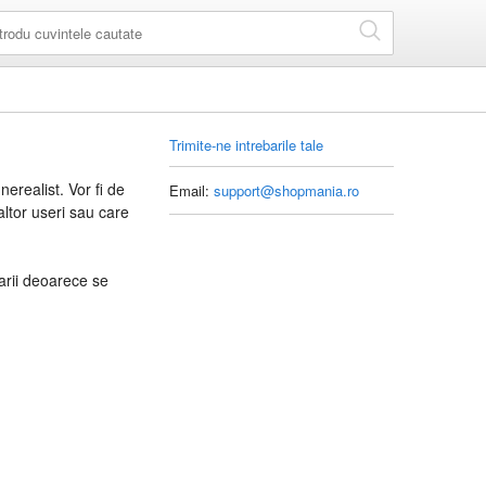
Trimite-ne intrebarile tale
nerealist. Vor fi de
Email:
support@shopmania.ro
altor useri sau care
arii deoarece se