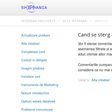
INTREBARI FRECVENTE
ALTE INTREBARI
ARTICOL
Cand se sterg
Actualizare produse
Alte intrebari
Vor fi sterse comentar
asemenea filtrate si e
Completare cont
aduc ofense altor ma
Costuri si obligatii
Comentariile cumparat
Imagini produse
considera ca nu mai s
Instalare cod
Listat in:
Alte intrebari
Instrumente de Marketing
Notiuni introductive
Optiuni setare datafeed
Probleme comunicare