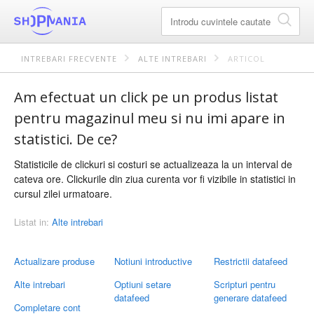
INTREBARI FRECVENTE
ALTE INTREBARI
ARTICOL
Am efectuat un click pe un produs listat
pentru magazinul meu si nu imi apare in
statistici. De ce?
Statisticile de clickuri si costuri se actualizeaza la un interval de
cateva ore. Clickurile din ziua curenta vor fi vizibile in statistici in
cursul zilei urmatoare.
Listat in:
Alte intrebari
Actualizare produse
Notiuni introductive
Restrictii datafeed
Alte intrebari
Optiuni setare
Scripturi pentru
datafeed
generare datafeed
Completare cont