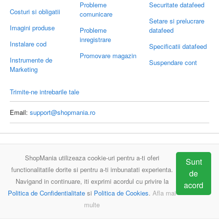
Probleme
Securitate datafeed
Costuri si obligatii
comunicare
Setare si prelucrare
Imagini produse
Probleme
datafeed
inregistrare
Instalare cod
Specificatii datafeed
Promovare magazin
Instrumente de
Suspendare cont
Marketing
Trimite-ne intrebarile tale
Email:
support@shopmania.ro
ShopMania
Intrebari frecvente
Contact
ShopMania utilizeaza cookie-uri pentru a-ti oferi
Sunt
functionalitatile dorite si pentru a-ti imbunatati experienta.
de
Navigand in continuare, iti exprimi acordul cu privire la
acord
Politica de Confidentialitate
si
Politica de Cookies
.
Afla mai
multe